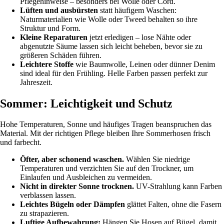
Pflegehinweise – besonders bei Wolle oder Cord.
Lüften und ausbürsten
statt häufigem Waschen:
Naturmaterialien wie Wolle oder Tweed behalten so ihre
Struktur und Form.
Kleine Reparaturen
jetzt erledigen – lose Nähte oder
abgenutzte Säume lassen sich leicht beheben, bevor sie zu
größeren Schäden führen.
Leichtere Stoffe
wie Baumwolle, Leinen oder dünner Denim
sind ideal für den Frühling. Helle Farben passen perfekt zur
Jahreszeit.
Sommer: Leichtigkeit und Schutz
Hohe Temperaturen, Sonne und häufiges Tragen beanspruchen das
Material. Mit der richtigen Pflege bleiben Ihre Sommerhosen frisch
und farbecht.
Öfter, aber schonend waschen.
Wählen Sie niedrige
Temperaturen und verzichten Sie auf den Trockner, um
Einlaufen und Ausbleichen zu vermeiden.
Nicht in direkter Sonne trocknen.
UV-Strahlung kann Farben
verblassen lassen.
Leichtes Bügeln oder Dämpfen
glättet Falten, ohne die Fasern
zu strapazieren.
Luftige Aufbewahrung:
Hängen Sie Hosen auf Bügel, damit