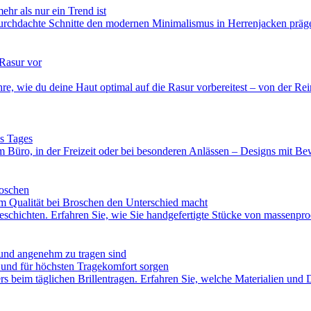
hr als nur ein Trend ist
durchdachte Schnitte den modernen Minimalismus in Herrenjacken präge
 Rasur vor
re, wie du deine Haut optimal auf die Rasur vorbereitest – von der Re
es Tages
üro, in der Freizeit oder bei besonderen Anlässen – Designs mit Beweg
roschen
 Qualität bei Broschen den Unterschied macht
schichten. Erfahren Sie, wie Sie handgefertigte Stücke von massenprod
 und angenehm zu tragen sind
 und für höchsten Tragekomfort sorgen
s beim täglichen Brillentragen. Erfahren Sie, welche Materialien und D