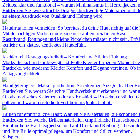
Zeitlos, klar und funktional – warum Minimalismus in Herrenjacken me
Entdecken Sie, wie schlichte Designs, hochwertige Materialien und 
zu einem Ausdruck von Qualität und Haltung wird.
Hautirritationen vermeiden: So bereitest du deine Haut richtig auf die
Mit der richtigen Vorbereitung zu einer sanften, reizfreien Rasur
Rasurbrand, Rötungen und kleine Pickelchen müssen nicht sein. Erfah
genieße ein glattes, gepflegtes Hautgefühl.
Kleider mit Bewegungsfreiheit – Komfort und Stil im Einklang
Mode, die sich mit dir bewegt – stilvolle Kleider für jeden Moment d
Entdecke, wie moderne Kleider Komfort und Eleganz vereinen. Ob im B
Alltagstauglichkeit.
Handgefertigt vs. Massenproduktion: So erkennen Sie Qualität bei B
Entdecken Sie, woran Sie echte Handwerkskunst erkennen und warum
Ob als modisches Statement oder als Erbstück – Broschen erzählen Ge
sollten und warum sich die Investition in Qualität lohnt.
Brillen für empfindliche Haut: Wählen Sie Materialien, die schonend
Entdecken Sie, welche Brillenmaterialien empfindliche Haut schonen
Empfindliche Haut reagiert schnell auf Druck und Reibung – besonder
und Ihre Brille optimal pflegen, um Komfort und Stil zu vereinen.
Stilspion