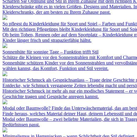
Schaffen Sie Ordnung und Stil in Ihrem Zuhause mit dem richtigen K
Kleiderschränke gibt es in vielen Größen, Designs und Materialien. 
Kleiderschranks, der am besten zu Ihrem Zuhause passt.
So pflegst du Kinderkleidung für Sport und Spiel – Farben und Funk
Mit den richtigen Pflegetipps bleibt Kinderkleidung für Sport und Spi
Ob beim Toben, Rennen oder auf dem Sportplatz – Kinderkleidung mus
Kinder länger frisch und strapazierfähig hältst.
Sonnenhüte für sonnige Tage – Funktion trifft Stil
Schütze die Kleinen vor den Sonnenstrahlen mit Komfort und Charm
Sonnenhüte schützen Kinder vor den Sonnenstrahlen und vervollständ
wählen kannst, das Komfort, Funktion und Stil vereint.
Historischer Schmuck als Gesprächsanlass – Trage deine Geschichte m
Entdecke, wie Schmuck vergangene Zeiten lebendig macht und persön
Historischer Schmuck ist mehr als nur ein modisches Statement – er v
Geschichte tragen und Gespräche anregen kannst.
Modal oder Baumwolle? Finde das Unterwäschematerial, das am beste
Finde heraus, welches Material deiner Haut, deinem Lebensstil und d
Modal oder Baumwolle – zwei beliebte Materialien, die sich in Trage
Bedürfnissen passt.
Minimalismus in Herrenjacken – wenn Schlichtheit den Stil definiert