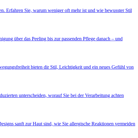
n. Erfahren Sie, warum weniger oft mehr ist und wie bewusster Stil
inigung über das Peeling bis zur passenden Pflege danach – und
ungsfreiheit bieten dir Stil, Leichtigkeit und ein neues Gefühl von
uzierten unterscheiden, worauf Sie bei der Verarbeitung achten
esigns sanft zur Haut sind, wie Sie allergische Reaktionen vermeiden