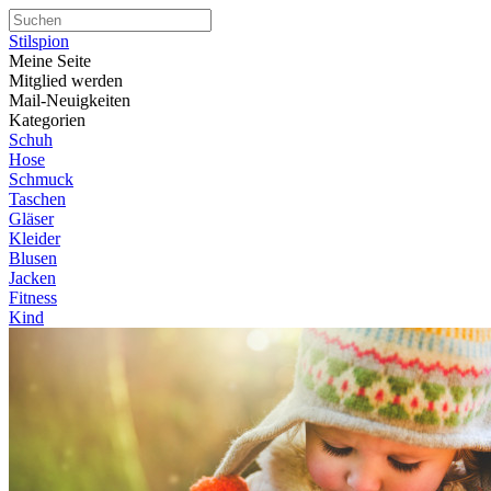
Stilspion
Meine Seite
Mitglied werden
Mail-Neuigkeiten
Kategorien
Schuh
Hose
Schmuck
Taschen
Gläser
Kleider
Blusen
Jacken
Fitness
Kind