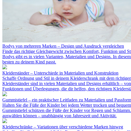
Bodys von mehreren Marken – Design und Ausdruck vergleichen
Finde das richtige Gleichgewicht zwischen Komfort, Funktion und Sti
Bodys gibt es in vielen Varianten, Materialien und Designs. In diese
besten zu deinem Kind passt.
Kleiderständer – Unterschiede in Materialien und Konstruktion
Schaffe Ordnung und Stil in deinem Kleiderschrank mit dem richtigen
Kleiderständer sind in vielen Materialien und Designs erhältlich – vo
Funktionen und Überlegungen, die dir helfen, den richtigen Kleiders
Gummistiefel – ein praktischer Leitfaden zu Materialien und Passfor
Halten Sie die Füße der Kinder bei jedem Wetter trocken und bequem
Gummistiefel schützen die Füße der Kinder vor Regen und Schlamm. In
auswählen können – unabhängig von Jahreszeit und Aktivität.
Kleiderschränke – Variationen über verschiedene Marken hinweg