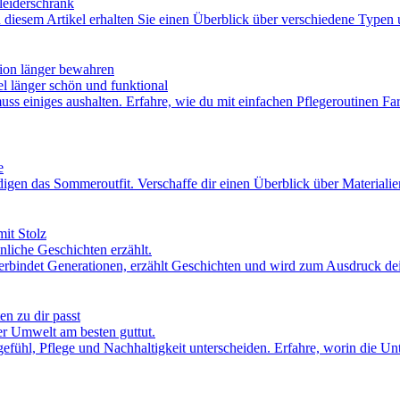
leiderschrank
In diesem Artikel erhalten Sie einen Überblick über verschiedene Type
tion länger bewahren
el länger schön und funktional
s einiges aushalten. Erfahre, wie du mit einfachen Pflegeroutinen Fa
e
igen das Sommeroutfit. Verschaffe dir einen Überblick über Material
it Stolz
liche Geschichten erzählt.
erbindet Generationen, erzählt Geschichten und wird zum Ausdruck dein
n zu dir passt
er Umwelt am besten guttut.
gefühl, Pflege und Nachhaltigkeit unterscheiden. Erfahre, worin die U