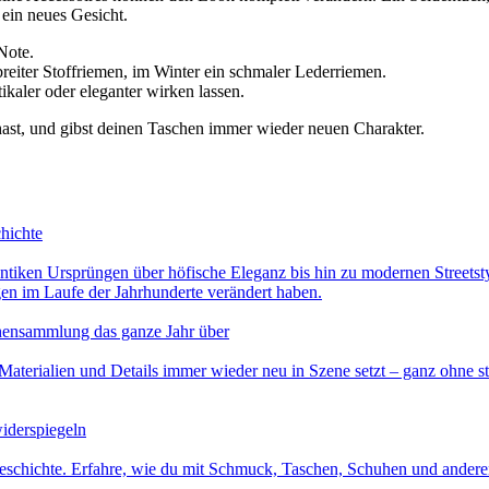
ein neues Gesicht.
Note.
iter Stoffriemen, im Winter ein schmaler Lederriemen.
ikaler oder eleganter wirken lassen.
u hast, und gibst deinen Taschen immer wieder neuen Charakter.
hichte
tiken Ursprüngen über höfische Eleganz bis hin zu modernen Streetstyle
en im Laufe der Jahrhunderte verändert haben.
schensammlung das ganze Jahr über
terialien und Details immer wieder neu in Szene setzt – ganz ohne stän
widerspiegeln
Geschichte. Erfahre, wie du mit Schmuck, Taschen, Schuhen und anderen 