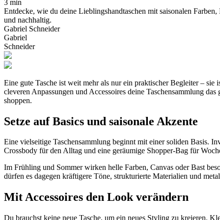
3 min
Entdecke, wie du deine Lieblingshandtaschen mit saisonalen Farben, Ma
und nachhaltig.
Gabriel Schneider
Gabriel
Schneider
Eine gute Tasche ist weit mehr als nur ein praktischer Begleiter – sie
cleveren Anpassungen und Accessoires deine Taschensammlung das ganz
shoppen.
Setze auf Basics und saisonale Akzente
Eine vielseitige Taschensammlung beginnt mit einer soliden Basis. Inve
Crossbody für den Alltag und eine geräumige Shopper-Bag für Wochen
Im Frühling und Sommer wirken helle Farben, Canvas oder Bast besond
dürfen es dagegen kräftigere Töne, strukturierte Materialien und metal
Mit Accessoires den Look verändern
Du brauchst keine neue Tasche, um ein neues Styling zu kreieren. Kl