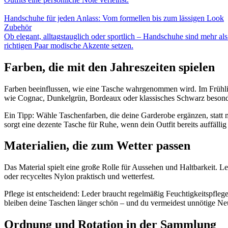
Handschuhe für jeden Anlass: Vom formellen bis zum lässigen Look
Zubehör
Ob elegant, alltagstauglich oder sportlich – Handschuhe sind mehr a
richtigen Paar modische Akzente setzen.
Farben, die mit den Jahreszeiten spielen
Farben beeinflussen, wie eine Tasche wahrgenommen wird. Im Frühli
wie Cognac, Dunkelgrün, Bordeaux oder klassisches Schwarz besond
Ein Tipp: Wähle Taschenfarben, die deine Garderobe ergänzen, statt m
sorgt eine dezente Tasche für Ruhe, wenn dein Outfit bereits auffällig 
Materialien, die zum Wetter passen
Das Material spielt eine große Rolle für Aussehen und Haltbarkeit. L
oder recyceltes Nylon praktisch und wetterfest.
Pflege ist entscheidend: Leder braucht regelmäßig Feuchtigkeitspfleg
bleiben deine Taschen länger schön – und du vermeidest unnötige N
Ordnung und Rotation in der Sammlung