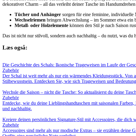
dekorativer Charm – all das verleiht deiner Tasche im Handumdrehen 
Tücher und Anhänger
sorgen für eine feminine, individuelle 
Wechselriemen
bringen Abwechslung – im Sommer etwa ein bre
Metall- oder Holzelemente
können den Stil je nach Saison rust
Das ist nicht nur stilvoll, sondern auch nachhaltig – du nutzt, was d
Læs også:
Die Geschichte des Schals: Ikonische Trageweisen im Laufe der Gesc
Zubehör
Der Schal ist weit mehr als nur ein wärmendes Kleidungsstück. Von an
Stilbewusstsein. Entdecken Sie, wie sich Trageweisen und Bedeutung
Wechsle die Saison – nicht die Tasche: So aktualisierst du deine Ta
Zubehör
Entdecke, wie du deine Lieblingshandtaschen mit saisonalen Farben, Ma
und nachhaltig.
Kreiere deinen persönlichen Signature-Stil mit Accessoires, die dich 
Zubehör
Accessoires sind mehr als nur modische Extras – sie erzählen deine 
Outfits eine persönliche Note verleihst.