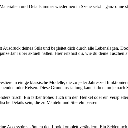
terialien und Details immer wieder neu in Szene setzt – ganz ohne stän
 ist Ausdruck deines Stils und begleitet dich durch alle Lebenslagen. Do
e Jahr über aktuell halten. Hier erfährst du, wie du deine Taschen an 
stiere in einige klassische Modelle, die zu jeder Jahreszeit funktionie
enden oder Reisen. Diese Grundausstattung kannst du dann je nach Sai
ers frisch. Ein farbenfrohes Tuch um den Henkel oder ein verspielter
lische Details sein, die zu Mänteln und Stiefeln passen.
eine Accessoires können den Look komplett verändern. Ein Seidentuch, 