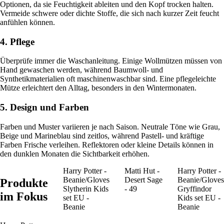
Optionen, da sie Feuchtigkeit ableiten und den Kopf trocken halten.
Vermeide schwere oder dichte Stoffe, die sich nach kurzer Zeit feucht
anfühlen können.
4. Pflege
Überprüfe immer die Waschanleitung. Einige Wollmützen müssen von
Hand gewaschen werden, während Baumwoll- und
Synthetikmaterialien oft maschinenwaschbar sind. Eine pflegeleichte
Mütze erleichtert den Alltag, besonders in den Wintermonaten.
5. Design und Farben
Farben und Muster variieren je nach Saison. Neutrale Töne wie Grau,
Beige und Marineblau sind zeitlos, während Pastell- und kräftige
Farben Frische verleihen. Reflektoren oder kleine Details können in
den dunklen Monaten die Sichtbarkeit erhöhen.
Harry Potter -
Matti Hut -
Harry Potter -
Beanie/Gloves
Desert Sage
Beanie/Gloves
Produkte
Slytherin Kids
- 49
Gryffindor
im Fokus
set EU -
Kids set EU -
Beanie
Beanie