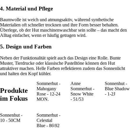
4. Material und Pflege
Baumwolle ist weich und atmungsaktiv, während synthetische
Materialien oft schneller trocknen und ihre Form besser behalten.
Überlege, ob der Hut maschinenwaschbar sein sollte – das macht den
Alltag einfacher, wenn er häufig getragen wird.
5. Design und Farben
Neben der Funktionalität spielt auch das Design eine Rolle. Bunte
Muster, Tierdrucke oder klassische Pastelltöne können den Hut
attraktiver machen. Helle Farben reflektieren zudem das Sonnenlicht
und halten den Kopf kühler.
Sommerhut -
Anne
Sonnenhut -
Mahogany
Sommerhut -
Blue Shadow
Produkte
Rose - 12-24
Snow White
- 1-2J
im Fokus
MON.
- 51/53
Sonnenhut -
Sommerhut -
10 - 50CM
Celestial
Blue - 86\92